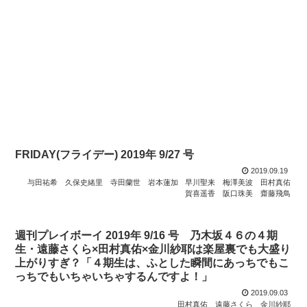
FRIDAY(フライデー) 2019年 9/27 号
2019.09.19
与田祐希
久保史緒里
寺田蘭世
岩本蓮加
早川聖来
梅澤美波
田村真佑
賀喜遥香
阪口珠美
齋藤飛鳥
週刊プレイボーイ 2019年 9/16 号 乃木坂４６の４期
生・遠藤さくら×田村真佑×金川紗耶は楽屋裏でも大盛り
上がりすぎ？「４期生は、ふとした瞬間にあっちでもこ
っちでもいちゃいちゃするんですよ！」
2019.09.03
田村真佑
遠藤さくら
金川紗耶