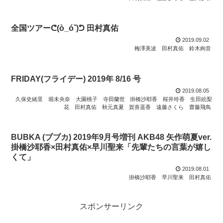
全国ツアーᕦ(ò_óˇ)ᕤ 田村真佑
2019.09.02
梅澤美波
田村真佑
鈴木絢音
FRIDAY(フライデー) 2019年 8/16 号
2019.08.05
久保史緒里
堀未央奈
大園桃子
寺田蘭世
掛橋沙耶香
桜井玲香
生田絵梨
花
田村真佑
秋元真夏
賀喜遥香
遠藤さくら
齋藤飛鳥
BUBKA (ブブカ) 2019年9月号増刊 AKB48 矢作萌夏ver.
掛橋沙耶香×田村真佑×早川聖来「先輩たちの言葉が嬉し
くて」
2019.08.01
掛橋沙耶香
早川聖来
田村真佑
スポンサーリンク