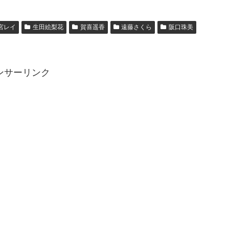
宮レイ
生田絵梨花
賀喜遥香
遠藤さくら
阪口珠美
ンサーリンク