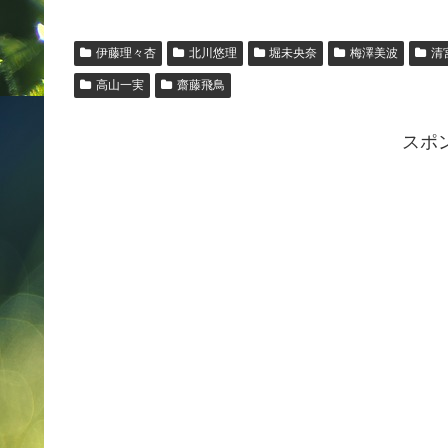
伊藤理々杏
北川悠理
堀未央奈
梅澤美波
清
高山一実
齋藤飛鳥
スポ