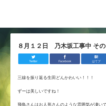
８月１２日 乃木坂工事中 そ
Twitter
Facebook
はてブ
三線を振り返る生田どんかわいい！！！
ずーは美しいですね！
飛鳥さんはお人形さんのような雰囲気が凄い