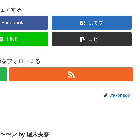
ェアする
Facebook
はてブ
LINE
コピー
adoをフォローする
wakonado
〜〜〜ン by 堀未央奈