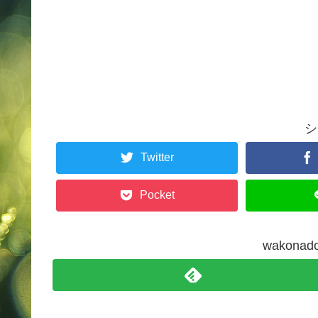
シ
Twitter
Pocket
wakon