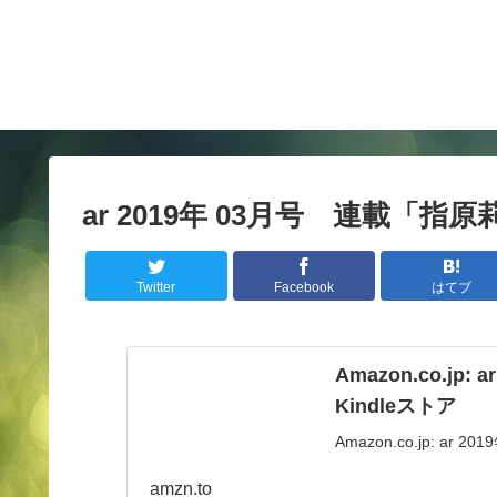
ar 2019年 03月号 連載「指
Twitter
Facebook
はてブ
Amazon.co.jp:
Kindleストア
Amazon.co.jp: ar 
amzn.to