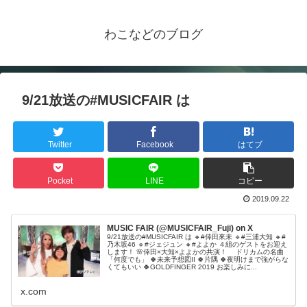
わこなどのブログ
9/21放送の#MUSICFAIR は
Twitter
Facebook
はてブ
Pocket
LINE
コピー
2019.09.22
MUSIC FAIR (@MUSICFAIR_Fuji) on X
9/21放送の#MUSICFAIR は 🔸#倖田來未 🔹#三浦大知 🔸#
乃木坂46 🔹#ジェジュン 🔸#よよか ４組のゲストをお迎え
します！ 🌸倖田×大知×よよかの共演！ ドリカムの名曲
「何度でも」 🍀未来予想図II 🍀片隅 🍀夜明けまで強がらな
くてもいい 🍀GOLDFINGER 2019 お楽しみに...
x.com