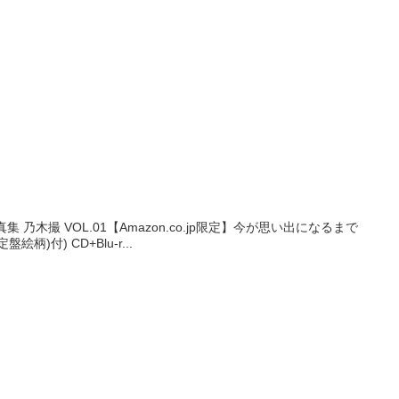
木撮 VOL.01【Amazon.co.jp限定】今が思い出になるまで
絵柄)付) CD+Blu-r...