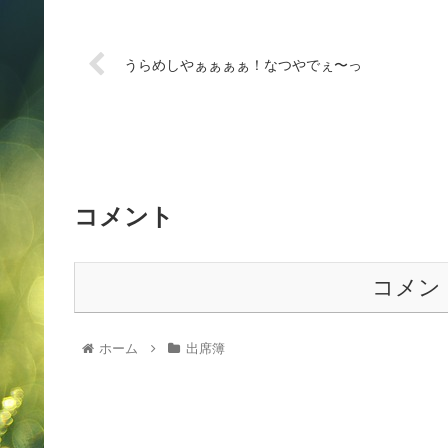
うらめしやぁぁぁぁ！なつやでぇ〜っ
コメント
コメン
ホーム
出席簿