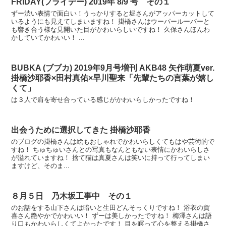
FRIDAY(フライデー) 2019年 8/9 号 その１
ずー渋い表情で面白い！うっかりすると堀さんがアッパーカットして
いるようにも見えてしまいますね！ 掛橋さんはウーパールーパーと
も響き合う様な見開いた目がかわいらしいですね！ 久保さんほんわ
かしていてかわいい！ ...
BUBKA (ブブカ) 2019年9月号増刊 AKB48 矢作萌夏ver.
掛橋沙耶香×田村真佑×早川聖来「先輩たちの言葉が嬉し
くて」
は３人で肩を寄せ合っている感じがかわいらしかったですね！
出会うために選択してきた 掛橋沙耶香
のブログの掛橋さんは絵もおしゃれでかわいらしくてもはや芸術的で
すね！ ちゅちゅいさんとの写真もなんともない表情にかわいらしさ
が溢れていますね！ 捨て猫は真夏さんは笑いに持って行ってしまい
ますけど、そのま...
８月５日 乃木坂工事中 その１
のお話をする山下さんは暗いと生田どんそっくりですね！ 浴衣の賀
喜さん艶やかでかわいい！ ずーは美しかったですね！ 梅澤さんは語
り口もかわいらしくてよかったです！ 目を瞑って心を整える掛橋さ