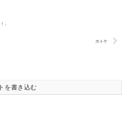
屋！」
ホトケ
トを書き込む