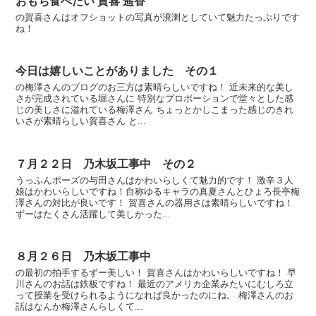
おもち食べたい 賀喜 遥香
の賀喜さんはオフショットの写真が溌溂としていて魅力たっぷりです
ね！
今日は嬉しいことがありました その１
の梅澤さんのブログのお三方は素晴らしいですね！ 近未来的な美し
さが完成されている堀さんに 特別なプロポーションで堂々とした感
じの美しさに溢れている梅澤さん ちょっとかしこまった感じのきれ
いさが素晴らしい賀喜さん と...
７月２２日 乃木坂工事中 その２
うっふんポーズの与田さんはかわいらしくて魅力的です！ 激辛３人
娘はかわいらしいですね！自称ゆるキャラの真夏さんとひょろ長亭梅
澤さんの対比が良いです！ 賀喜さんの器用さは素晴らしいですね！
ずーはたくさん活躍して美しかった...
８月２６日 乃木坂工事中
の最初の拍手するずー美しい！ 賀喜さんはかわいらしいですね！ 早
川さんのお話は鉄板ですね！ 最近のアメリカ企業みたいにむしろ立
って授業を受けられるようになれば良かったのにね。 梅澤さんのお
話はなんか梅澤さんらしくて...