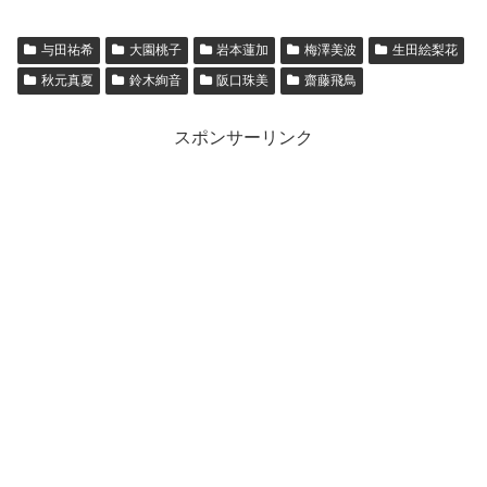
与田祐希
大園桃子
岩本蓮加
梅澤美波
生田絵梨花
秋元真夏
鈴木絢音
阪口珠美
齋藤飛鳥
スポンサーリンク