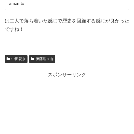
amzn.to
は二人で落ち着いた感じで歴史を回顧する感じが良かった
ですね！
中田花奈
伊藤理々杏
スポンサーリンク