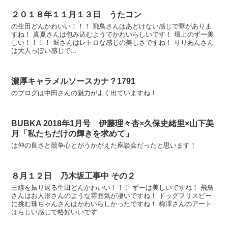
２０１８年１１月１３日 うたコン
の生田どんかわいい！！！ 飛鳥さんはあどけない感じで華がありま
すね！ 真夏さんは包み込むようでかわいらしいです！ 壇上のずー美
しい！！！！ 堀さんはレトロな感じの美しさですね！ りりあんさん
は大人っぽい感じで...
濃厚キャラメルソースカナ？1791
のブログは中田さんの魅力がよく出ていますね！
BUBKA 2018年1月号 伊藤理々杏×久保史緒里×山下美
月「私たちだけの輝きを求めて」
は仲の良さと競争心とがうかがえた座談会だったと思います！
８月１２日 乃木坂工事中 その２
三線を振り返る生田どんかわいい！！！ ずーは美しいですね！ 飛鳥
さんはお人形さんのような雰囲気が凄いですね！ ドッグフリスビー
に挑む珠ちゃんさんはかわいらしかったですね！ 梅澤さんのアート
はらしい感じで格好いいです...