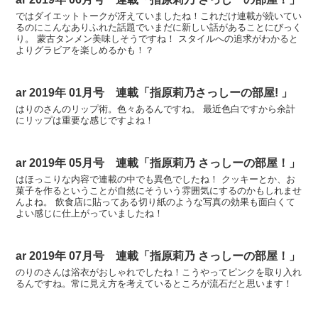
ではダイエットトークが冴えていましたね！これだけ連載が続いてい
るのにこんなありふれた話題でいまだに新しい話があることにびっく
り。 蒙古タンメン美味しそうですね！ スタイルへの追求がわかると
よりグラビアを楽しめるかも！？
ar 2019年 01月号 連載「指原莉乃さっしーの部屋! 」
はりのさんのリップ術。色々あるんですね。 最近色白ですから余計
にリップは重要な感じですよね！
ar 2019年 05月号 連載「指原莉乃 さっしーの部屋！」
はほっこりな内容で連載の中でも異色でしたね！ クッキーとか、お
菓子を作るということが自然にそういう雰囲気にするのかもしれませ
んよね。 飲食店に貼ってある切り紙のような写真の効果も面白くて
よい感じに仕上がっていましたね！
ar 2019年 07月号 連載「指原莉乃 さっしーの部屋！」
のりのさんは浴衣がおしゃれでしたね！こうやってピンクを取り入れ
るんですね。常に見え方を考えているところが流石だと思います！