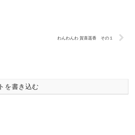
わんわんわ 賀喜遥香 その１
トを書き込む