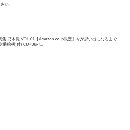
なさい。
木撮 VOL.01【Amazon.co.jp限定】今が思い出になるまで
絵柄)付) CD+Blu-r...