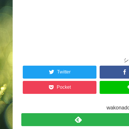
シ
Twitter
Pocket
wakon