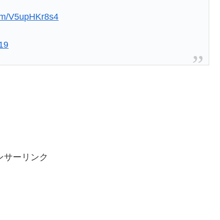
.com/V5upHKr8s4
019
ンサーリンク