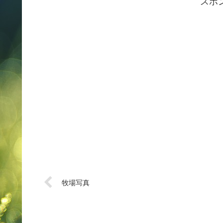
スポ
牧場写真