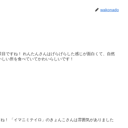
wakonado
茶目ですね！ れんたんさんはげらげらした感じが面白くて、自然
いしい所を食べていてかわいらしいです！
ね！ 「イマニミテイロ」のきょんこさんは雰囲気がありました