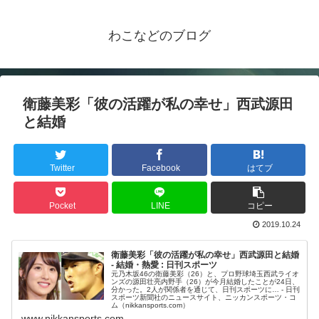
わこなどのブログ
衛藤美彩「彼の活躍が私の幸せ」西武源田
と結婚
Twitter
Facebook
はてブ
Pocket
LINE
コピー
2019.10.24
衛藤美彩「彼の活躍が私の幸せ」西武源田と結婚
- 結婚・熱愛 : 日刊スポーツ
元乃木坂46の衛藤美彩（26）と、プロ野球埼玉西武ライオ
ンズの源田壮亮内野手（26）が今月結婚したことが24日、
分かった。2人が関係者を通じて、日刊スポーツに… - 日刊
スポーツ新聞社のニュースサイト、ニッカンスポーツ・コ
ム（nikkansports.com）
www.nikkansports.com