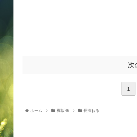
次
1
ホーム
欅坂46
長濱ねる