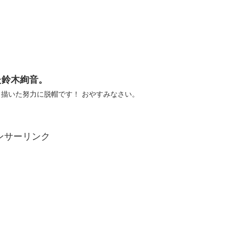
た鈴木絢音。
描いた努力に脱帽です！ おやすみなさい。
ンサーリンク