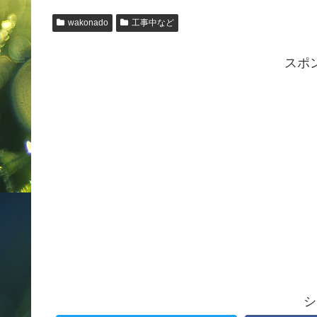
wakonado
工事中など
スポ
シ