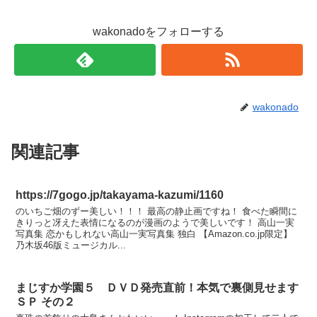
wakonadoをフォローする
wakonado
関連記事
https://7gogo.jp/takayama-kazumi/1160
のいちご畑のずー美しい！！！ 最高の静止画ですね！ 食べた瞬間に
きりっと冴えた表情になるのが漫画のようで美しいです！ 高山一実
写真集 恋かもしれない高山一実写真集 独白 【Amazon.co.jp限定】
乃木坂46版ミュージカル...
まじすか学園５ ＤＶＤ発売直前！本気で裏側見せます
ＳＰ その２