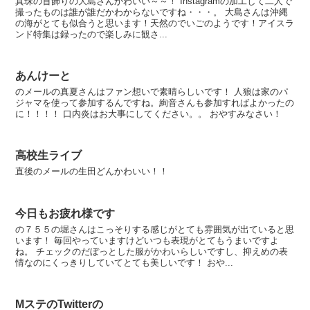
真珠の首飾りの大島さんかわいい～～！ Instagramの加工して二人で
撮ったものは誰が誰だかわからないですね・・・。 大島さんは沖縄
の海がとても似合うと思います！天然のでいごのようです！アイスラ
ンド特集は録ったので楽しみに観さ...
あんけーと
のメールの真夏さんはファン想いで素晴らしいです！ 人狼は家のパ
ジャマを使って参加するんですね。絢音さんも参加すればよかったの
に！！！！ 口内炎はお大事にしてください。。 おやすみなさい！
高校生ライブ
直後のメールの生田どんかわいい！！
今日もお疲れ様です
の７５５の堀さんはこっそりする感じがとても雰囲気が出ていると思
います！ 毎回やっていますけどいつも表現がとてもうまいですよ
ね。 チェックのだぼっとした服がかわいらしいですし、抑えめの表
情なのにくっきりしていてとても美しいです！ おや...
MステのTwitterの