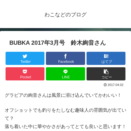
わこなどのブログ
BUBKA 2017年3月号 鈴木絢音さん
Twitter
Facebook
はてブ
Pocket
LINE
コピー
2017.04.02
グラビアの絢音さんは風景に溶け込んでいてかわいい！
オフショットでも釣りをたしなむ趣味人の雰囲気が出てい
て？
落ち着いた中に華やかさがあってとても良いと思います！