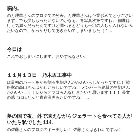
脳内。
の万理華さんのブログでの発表。万理華さんは卒業おめでとうござい
ます！でも少しもったいないのかなぁ。青写真次第ですね。 個展は
行く気満々だったんですけど調べるとどうも一部の人しか入れないみ
たいなので、がっかりしてあきらめてしまいました（＾...
今日は
これでおしまいにします。おやすみなさい。
１１月１３日 乃木坂工事中
は最初のハートをかち割る生駒さんがかわいらしかったですね！ 戦
略家の高山さんはかわいらしいですね！ メンバーも絶賛の生駒さん
かわいい！！！５０％オフはみんな行きたいと思います！！！ 長文
の感じはほとんど青春漫画みたいですね！ ...
夢の国で夜、外で凍えながらジェラートを食べてる人が
いたら私でした 114.
の佐藤さんのブログのずー美しい！ 佐藤さんはきれいですね！