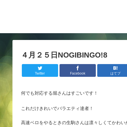
４月２５日NOGIBINGO!8
Twitter
Facebook
はてブ
何でも対応する堀さんはすごいです！
これだけきれいでバラエティ達者！
高速ベロをやるときの生駒さんは凛々しくてかわい