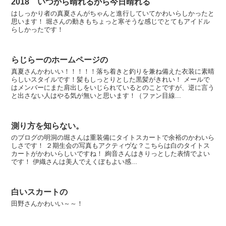
2018 いつから晴れるから今日晴れる
はしっかり者の真夏さんがちゃんと進行していてかわいらしかったと
思います！ 堀さんの動きもちょっと寒そうな感じでとてもアイドル
らしかったです！
らじらーのホームページの
真夏さんかわいい！！！！！落ち着きと釣りを兼ね備えた衣装に素晴
らしいスタイルです！髪もしっとりとした黒髪がきれい！ メールで
はメンバーにまた肩出しをいじられているとのことですが、逆に言う
と出さない人はやる気が無いと思います！（ファン目線...
測り方を知らない。
のブログの明洞の堀さんは重装備にタイトスカートで余裕のかわいら
しさです！ ２期生会の写真もアクティヴな？こちらは白のタイトス
カートがかわいらしいですね！ 絢音さんはきりっとした表情でよい
です！ 伊織さんは美人でえくぼもよい感...
白いスカートの
田野さんかわいい～～！