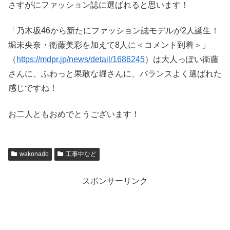
さすがにファッション誌に選ばれると思います！
「乃木坂46から新たにファッション誌モデルが2人誕生！
堀未央奈・衛藤美彩を加えて8人に＜コメント到着＞」
（
https://mdpr.jp/news/detail/1686245
）は大人っぽい衛藤
さんに、ふわっと果敢な堀さんに、バランスよく選ばれた
感じですね！
お二人ともおめでとうございます！
wakonado
工事中など
スポンサーリンク