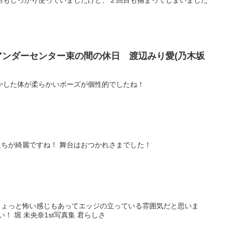
語もしっかり使っていましたけど、２回目も捕まってしまいました
電! アンダーセンター束の間の休日 渡辺みり愛(乃木坂
かした体が柔らかいポーズが個性的でしたね！
ちが綺麗ですね！ 舞台はおつかれさまでした！
ちょっと怖い感じもあってエッジの立っている雰囲気だと思いま
 堀 未央奈1st写真集 君らしさ