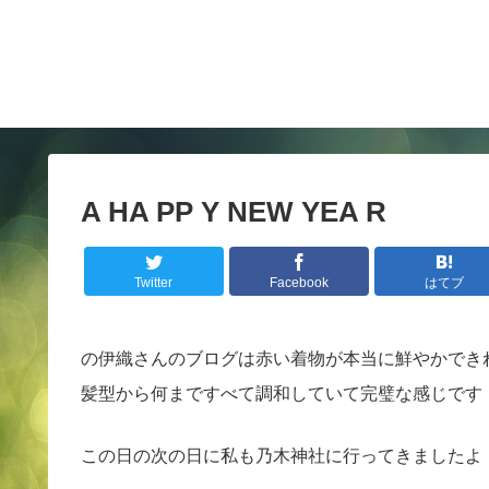
A HA PP Y NEW YEA R
Twitter
Facebook
はてブ
の伊織さんのブログは赤い着物が本当に鮮やかでき
髪型から何まですべて調和していて完璧な感じです
この日の次の日に私も乃木神社に行ってきましたよ