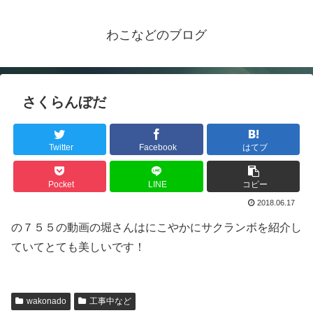
わこなどのブログ
さくらんぼだ
Twitter
Facebook
はてブ
Pocket
LINE
コピー
2018.06.17
の７５５の動画の堀さんはにこやかにサクランボを紹介し
ていてとても美しいです！
wakonado
工事中など