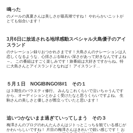
鳴った
のメールの真夏さんは美しさが最高潮ですね！ やわらかいニットが
とても似合います！
3月6日に放送される地球感動スペシャル大島優子のアイ
スランド
のナレーション録りおつかれさまです！大島さんのナレーションは人
恋しくなるような、心揺さぶる味わい深さがあって好きなんですよね
～。 この番組はすごく楽しみです！旅番組は大好きですからね。特
に大島さんとアイスランドとなれば！ アイスランド...
５月１日 NOGIBINGO!8#1 その１
は３期生のバラエティ修行。 みんなこれくらいで泣いちゃうんです
から、オーディションとかよく受けたなと思うくらいですよね。 生
駒さんの美しさと優しさが際立っていたと思います！
追いつかないまま過ぎていってしまう その３
梅澤さんのブログのれんたんさんはジトっとこっちを観ている感じが
かわいらしいですね！ 片目の梅澤さんはきれいで鋭い感じです！ お