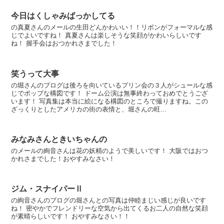
今日はくしゃみばっかしてる
の真夏さんのメールの生田どんかわいい！！リボンがフォーマルな感
じでよいですね！ 真夏さんは楽しそうな笑顔がかわいらしいです
ね！ 握手会はおつかれさまでした！
笑うって大事
の堀さんのブログは後ろを向いているプリン会の３人がシュールな感
じでポップな構図です！ ドーム公演は無事終わっておめでとうござ
います！ 写真集は本当に絵になる構図のところで撮りますね。この
ざっくりとしたアメリカの街の表情と、堀さんの旺...
みなみさんときいちゃんの
のメールの絢音さんは花の妖精のようで美しいです！ 大阪ではおつ
かれさまでした！おやすみなさい！
ジム・スナイパーⅡ
の絢音さんのブログの堀さんとの写真は仲睦まじい感じが良いです
ね！ 密やかでフレンドリーな空気から出てくるお二人の自然な笑顔
が素晴らしいです！ おやすみなさい！！