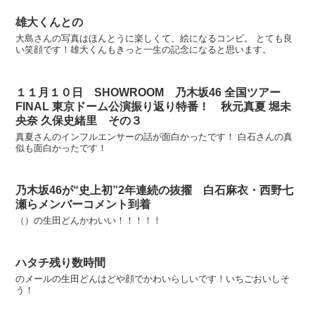
雄大くんとの
大島さんの写真はほんとうに楽しくて、絵になるコンビ。 とても良
い笑顔です！雄大くんもきっと一生の記念になると思います。
１１月１０日 SHOWROOM 乃木坂46 全国ツアー
FINAL 東京ドーム公演振り返り特番！ 秋元真夏 堀未
央奈 久保史緒里 その３
真夏さんのインフルエンサーの話が面白かったです！ 白石さんの真
似も面白かったです！
乃木坂46が“史上初”2年連続の抜擢 白石麻衣・西野七
瀬らメンバーコメント到着
（）の生田どんかわいい！！！！！
ハタチ残り数時間
のメールの生田どんはどや顔でかわいらしいです！いちごおいしそ
う！