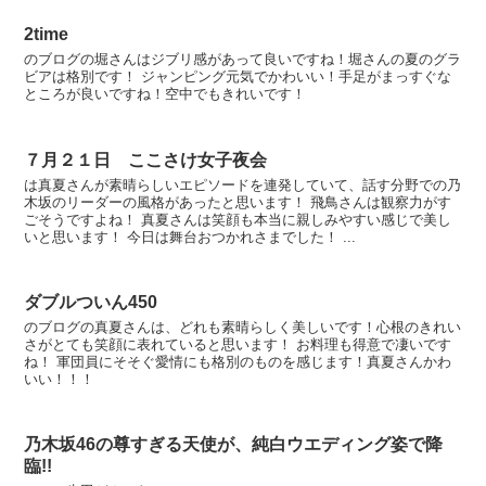
2time
のブログの堀さんはジブリ感があって良いですね！堀さんの夏のグラ
ビアは格別です！ ジャンピング元気でかわいい！手足がまっすぐな
ところが良いですね！空中でもきれいです！
７月２１日 ここさけ女子夜会
は真夏さんが素晴らしいエピソードを連発していて、話す分野での乃
木坂のリーダーの風格があったと思います！ 飛鳥さんは観察力がす
ごそうですよね！ 真夏さんは笑顔も本当に親しみやすい感じで美し
いと思います！ 今日は舞台おつかれさまでした！ ...
ダブルついん450
のブログの真夏さんは、どれも素晴らしく美しいです！心根のきれい
さがとても笑顔に表れていると思います！ お料理も得意で凄いです
ね！ 軍団員にそそぐ愛情にも格別のものを感じます！真夏さんかわ
いい！！！
乃木坂46の尊すぎる天使が、純白ウエディング姿で降
臨!!