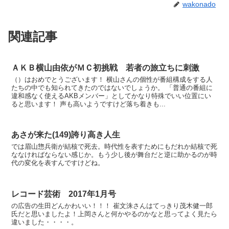
wakonado
関連記事
ＡＫＢ横山由依がＭＣ初挑戦 若者の旅立ちに刺激
（）はおめでとうございます！ 横山さんの個性が番組構成をする人
たちの中でも知られてきたのではないでしょうか。 「普通の番組に
違和感なく使えるAKBメンバー」としてかなり特殊でいい位置にい
ると思います！ 声も高いようですけど落ち着きも...
あさが来た(149)誇り高き人生
では眉山惣兵衛が結核で死去。時代性を表すためにもだれか結核で死
ななければならない感じか。もう少し後が舞台だと逆に助かるのが時
代の変化を表すんですけどね。
レコード芸術 2017年1月号
の広告の生田どんかわいい！！！ 崔文洙さんはてっきり茂木健一郎
氏だと思いましたよ！上岡さんと何かやるのかなと思ってよく見たら
違いました・・・・。