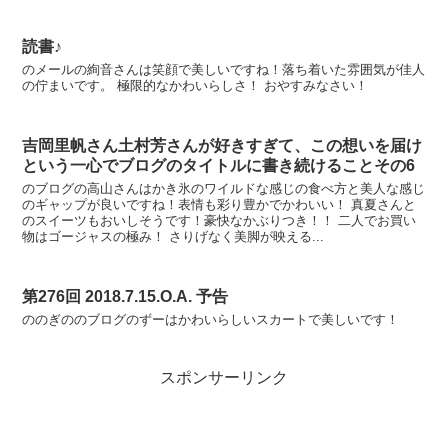
読書♪
のメールの絢音さんは笑顔で美しいですね！落ち着いた雰囲気が佳人
の佇まいです。 極限的なかわいらしさ！ おやすみなさい！
吉岡里帆さん土村芳さんが好きすぎて、この想いを届け
という一心でブログのタイトルに書き続けることその6
のブログの高山さんはかき氷のワイルドな感じの食べ方と美人な感じ
のギャップが良いですね！表情も彩り豊かでかわいい！ 真夏さんと
のスイーツもおいしそうです！豪快なかぶりつき！！ 二人でお買い
物はゴージャスの極み！ さりげなく美脚が映える...
第276回 2018.7.15.O.A. 予告
ののぎののブログのずーはかわいらしいスカートで美しいです！
スポンサーリンク