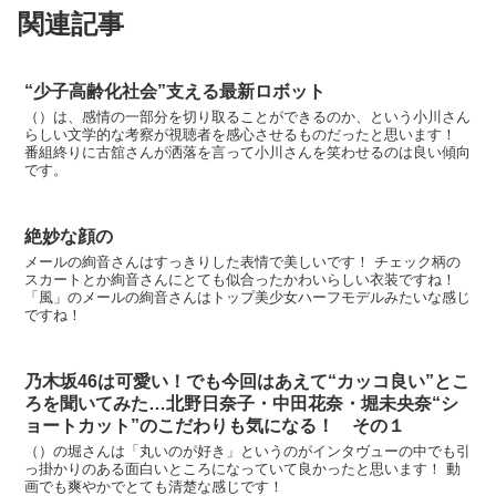
関連記事
“少子高齢化社会”支える最新ロボット
（）は、感情の一部分を切り取ることができるのか、という小川さん
らしい文学的な考察が視聴者を感心させるものだったと思います！
番組終りに古舘さんが洒落を言って小川さんを笑わせるのは良い傾向
です。
絶妙な顔の
メールの絢音さんはすっきりした表情で美しいです！ チェック柄の
スカートとか絢音さんにとても似合ったかわいらしい衣装ですね！
「風」のメールの絢音さんはトップ美少女ハーフモデルみたいな感じ
ですね！
乃木坂46は可愛い！でも今回はあえて“カッコ良い”とこ
ろを聞いてみた…北野日奈子・中田花奈・堀未央奈“シ
ョートカット”のこだわりも気になる！ その１
（）の堀さんは「丸いのが好き」というのがインタヴューの中でも引
っ掛かりのある面白いところになっていて良かったと思います！ 動
画でも爽やかでとても清楚な感じです！