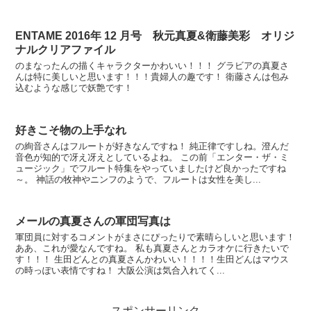
ENTAME 2016年 12 月号 秋元真夏&衛藤美彩 オリジ
ナルクリアファイル
のまなったんの描くキャラクターかわいい！！！ グラビアの真夏さ
んは特に美しいと思います！！！貴婦人の趣です！ 衛藤さんは包み
込むような感じで妖艶です！
好きこそ物の上手なれ
の絢音さんはフルートが好きなんですね！ 純正律ですしね。澄んだ
音色が知的で冴え冴えとしているよね。 この前「エンター・ザ・ミ
ュージック」でフルート特集をやっていましたけど良かったですね
～。 神話の牧神やニンフのようで、フルートは女性を美し...
メールの真夏さんの軍団写真は
軍団員に対するコメントがまさにぴったりで素晴らしいと思います！
ああ、これが愛なんですね。 私も真夏さんとカラオケに行きたいで
す！！！ 生田どんとの真夏さんかわいい！！！！生田どんはマウス
の時っぽい表情ですね！ 大阪公演は気合入れてく...
スポンサーリンク