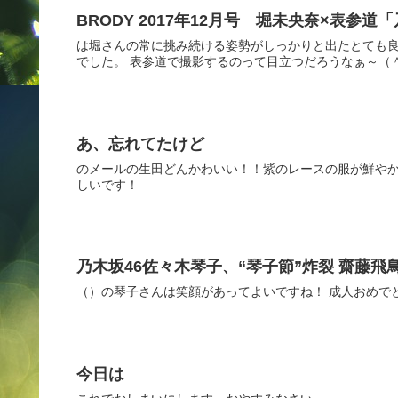
BRODY 2017年12月号 堀未央奈×表参道「乃木坂
は堀さんの常に挑み続ける姿勢がしっかりと出たとても良
でした。 表参道で撮影するのって目立つだろうなぁ～（＾
あ、忘れてたけど
のメールの生田どんかわいい！！紫のレースの服が鮮やか
しいです！
乃木坂46佐々木琴子、“琴子節”炸裂 齋藤
（）の琴子さんは笑顔があってよいですね！ 成人おめで
今日は