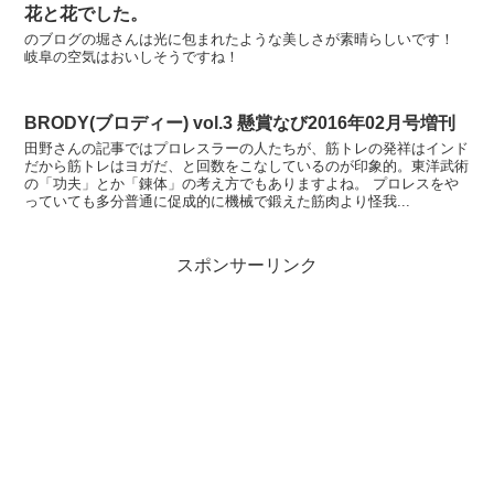
花と花でした。
のブログの堀さんは光に包まれたような美しさが素晴らしいです！
岐阜の空気はおいしそうですね！
BRODY(ブロディー) vol.3 懸賞なび2016年02月号増刊
田野さんの記事ではプロレスラーの人たちが、筋トレの発祥はインド
だから筋トレはヨガだ、と回数をこなしているのが印象的。東洋武術
の「功夫」とか「錬体」の考え方でもありますよね。 プロレスをや
っていても多分普通に促成的に機械で鍛えた筋肉より怪我...
スポンサーリンク