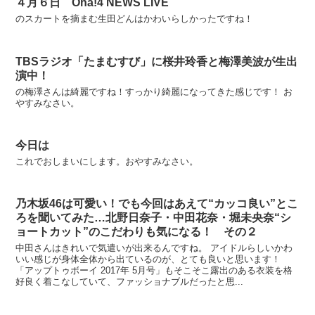
４月６日 Oha!4 NEWS LIVE
のスカートを摘まむ生田どんはかわいらしかったですね！
TBSラジオ「たまむすび」に桜井玲香と梅澤美波が生出
演中！
の梅澤さんは綺麗ですね！すっかり綺麗になってきた感じです！ お
やすみなさい。
今日は
これでおしまいにします。おやすみなさい。
乃木坂46は可愛い！でも今回はあえて“カッコ良い”とこ
ろを聞いてみた…北野日奈子・中田花奈・堀未央奈“シ
ョートカット”のこだわりも気になる！ その２
中田さんはきれいで気遣いが出来るんですね。 アイドルらしいかわ
いい感じが身体全体から出ているのが、とても良いと思います！
「アップトゥボーイ 2017年 5月号」もそこそこ露出のある衣装を格
好良く着こなしていて、ファッショナブルだったと思...