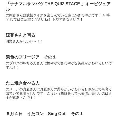
「ナナマルサンバツ THE QUIZ STAGE 」キービジュア
ル
の絢音さんは競技クイズを楽しんでいる感じがさわやかです！ 46時
間TVではご活躍くださいね！ おやすみなさい？！
涼花さんと写る
田野さんかわいい～！！
紫色のフリージア その１
のブログの珠ちゃんさんは艶やかでさわやかな笑顔がかわいらしいで
すね！！
たこ焼き食べる人
のメールの真夏さんは真夏さんの柔らかいかわいらしさがとても良く
出ていて素晴らしいです！こういう格好をしても表情が美しいのはさ
すが真夏さんです！
６月４日 うたコン Sing Out! その１