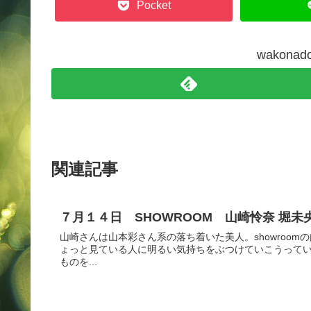
Pocket
wakon
関連記事
７月１４日 SHOWROOM 山崎怜奈 堀未
山崎さんは山本彩さん系の落ち着いた美人。showroo
ょっと見ている人に明るい気持ちをぶつけていこうってい
ものを...