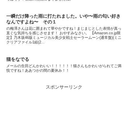
一瞬だけ降った雨に打たれました。いや〜雨の匂い好き
なんですよね〜 その１
の梅澤さんは花に囲まれて華やかですね！まじまじとした表情が真っ
直ぐな気持ちを感じさせます！ おやすみなさい。 【Amazon.co.jp限
定】乃木坂46版ミュージカル美少女戦士セーラームーン(通常盤)(ミニ
クリアファイル1組(2...
猫をなでる
メールの生田どんかわいい！！！！！！猫さんもかわいがられてご満
悦ですね！ああつかの間の夏休み！！
スポンサーリンク