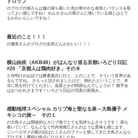
ドロップ
のブログの堀さんは服の落ち着いた色が華やかな表情とバランスを取
ってよい感じですね！ れんかさんの堀さんに懐いている感じはとて
もかわいらしいですね！
最近のこと！！！
の優里さんのブログの生田どんかわいい！！！
横山由依（AKB48）がはんなり巡る京都いろどり日記
#20 「京都人は鶏肉好き」その８
ＣＭ明けのお話では酵素風呂に行く、とのことで、そういう世界があ
るんですね。 さらっと話されましたけど、倒れたということで、本
当に気を付けてください。温度とかの関係なんでしょうか？ 握手会
はおつかれさまです！いろどり日記の写真の茶摘み...
感動地球スペシャル カリブ海と聖なる泉～大島優子 メ
キシコの旅～ その１
の大島さんは開放的なカリブ海でとても気持ちよさそうです！ 落ち
着いていて、なんとなく竹内海南江さんのような貫禄も感じます。
ジンベエザメの眼の話はたくさんのファンと接してきた大島さんなら
ではです！番組の焦点になりましたね。