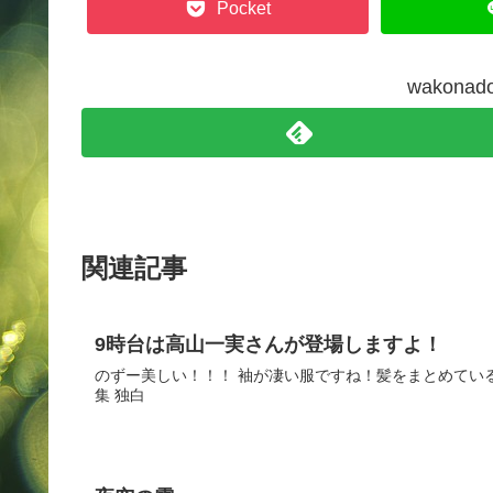
Pocket
wakon
関連記事
9時台は高山一実さんが登場しますよ！
のずー美しい！！！ 袖が凄い服ですね！髪をまとめてい
集 独白