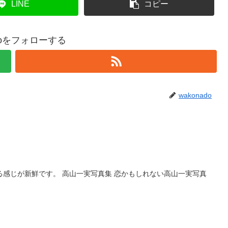
LINE
コピー
adoをフォローする
wakonado
る感じが新鮮です。 高山一実写真集 恋かもしれない高山一実写真