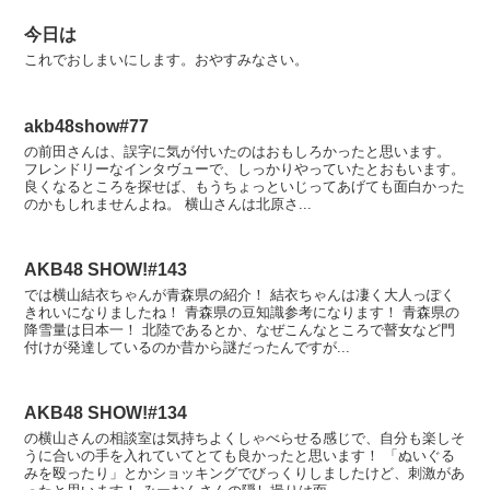
今日は
これでおしまいにします。おやすみなさい。
akb48show#77
の前田さんは、誤字に気が付いたのはおもしろかったと思います。
フレンドリーなインタヴューで、しっかりやっていたとおもいます。
良くなるところを探せば、もうちょっといじってあげても面白かった
のかもしれませんよね。 横山さんは北原さ...
AKB48 SHOW!#143
では横山結衣ちゃんが青森県の紹介！ 結衣ちゃんは凄く大人っぽく
きれいになりましたね！ 青森県の豆知識参考になります！ 青森県の
降雪量は日本一！ 北陸であるとか、なぜこんなところで瞽女など門
付けが発達しているのか昔から謎だったんですが...
AKB48 SHOW!#134
の横山さんの相談室は気持ちよくしゃべらせる感じで、自分も楽しそ
うに合いの手を入れていてとても良かったと思います！ 「ぬいぐる
みを殴ったり」とかショッキングでびっくりしましたけど、刺激があ