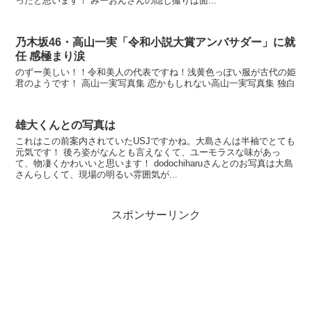
ったと思います！ みーおんさんの隠し撮りは面...
乃木坂46・高山一実「令和小説大賞アンバサダー」に就
任 感極まり涙
のずー美しい！！令和美人の代表ですね！浅黄色っぽい服が古代の姫
君のようです！ 高山一実写真集 恋かもしれない高山一実写真集 独白
雄大くんとの写真は
これはこの前案内されていたUSJですかね。大島さんは半袖でとても
元気です！ 後ろ姿がなんとも言えなくて、ユーモラスな味があっ
て、物凄くかわいいと思います！ dodochiharuさんとのお写真は大島
さんらしくて、現場の明るい雰囲気が...
スポンサーリンク