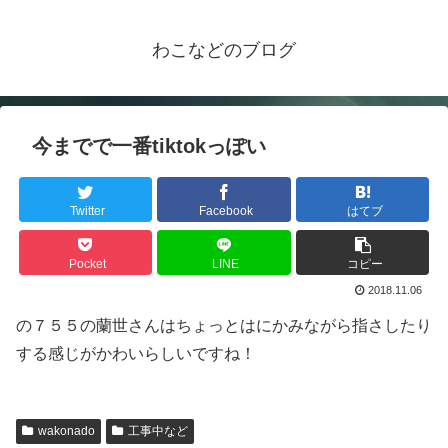
わこなどのブログ
今までで一番tiktokっぽい
Twitter
Facebook
はてブ
Pocket
LINE
コピー
2018.11.06
の７５５の蘭世さんはちょっとはにかみながら指さしたり
する感じがかわいらしいですね！
wakonado
工事中など