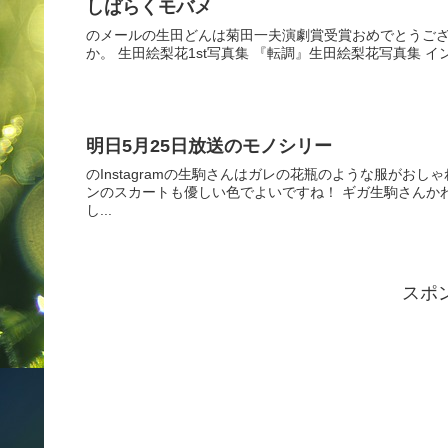
しばらくモバメ
のメールの生田どんは菊田一夫演劇賞受賞おめでとうござ
か。 生田絵梨花1st写真集 『転調』生田絵梨花写真集 
明日5月25日放送のモノシリー
のInstagramの生駒さんはガレの花瓶のような服がお
ンのスカートも優しい色でよいですね！ ギガ生駒さんか
し...
スポ