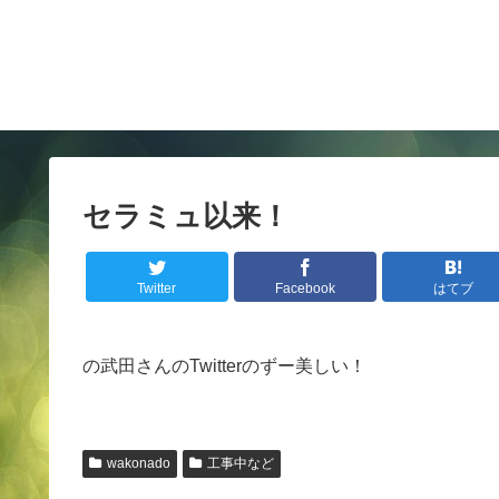
セラミュ以来！
Twitter
Facebook
はてブ
の武田さんのTwitterのずー美しい！
wakonado
工事中など