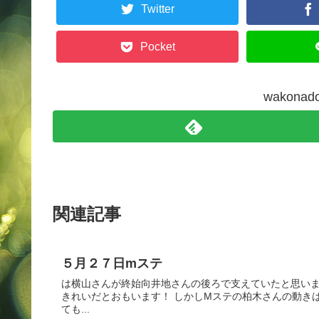
Twitter
Pocket
wakon
関連記事
５月２７日mステ
は横山さんが終始向井地さんの後ろで支えていたと思いま
きれいだとおもいます！ しかしMステの柏木さんの動き
ても...