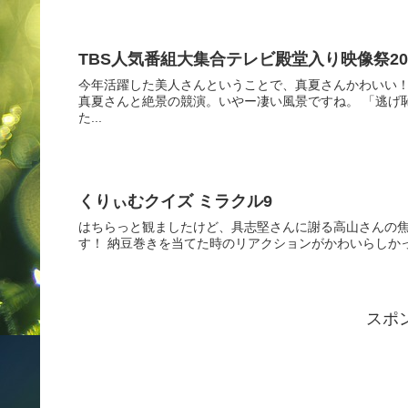
TBS人気番組大集合テレビ殿堂入り映像祭20
今年活躍した美人さんということで、真夏さんかわいい！
真夏さんと絶景の競演。いやー凄い風景ですね。 「逃げ
た...
くりぃむクイズ ミラクル9
はちらっと観ましたけど、具志堅さんに謝る高山さんの
す！ 納豆巻きを当てた時のリアクションがかわいらしか
スポ