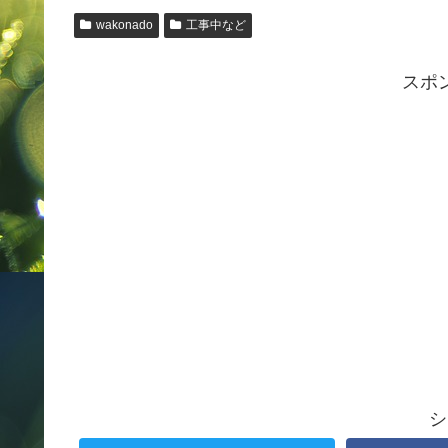
wakonado
工事中など
スポ
シ