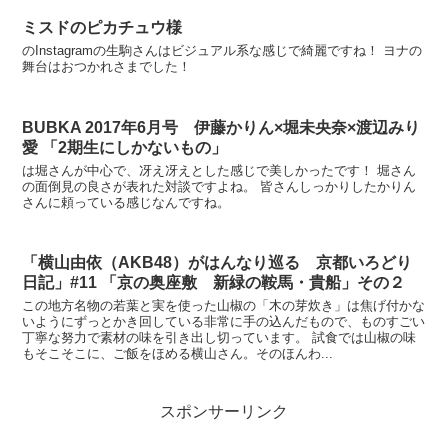
ミスドのピカチュウ様
のInstagramの生駒さんはビジュアル系な感じで綺麗ですね！ ヨナの
舞台はおつかれさまでした！
BUBKA 2017年6月号 伊藤かりん×堀未央奈×渡辺みり
愛 「2期生にしかないもの」
は堀さんが中心で、冴え冴えとした感じで美しかったです！ 堀さん
の面倒見の良さが表れた対談ですよね。 皆さんしっかりしたかりん
さんに頼っている感じなんですね。
「横山由依（AKB48）がはんなり巡る 京都いろどり
日記」#11 「京の奥座敷 新緑の鞍馬・貴船」その２
この地方名物の若葉と実を使った山椒の「木の芽炊き」は焦げ付かな
いようにずっとかき回している非常に手の込んだもので、ものすごい
丁寧な努力で素材の味を引き出し切っています。 試食では山椒の味
もそこそこに、ご飯をほめる横山さん。そのほんわ...
スポンサーリンク