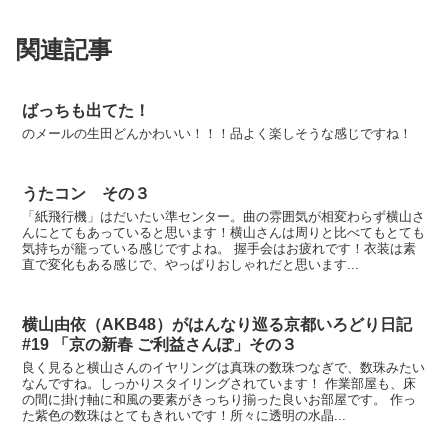
関連記事
ばっちも出てた！
のメールの生田どんかわいい！！！品よく楽しそうな感じですね！
うたコン その３
「紙飛行機」はだいたい準センター。曲の雰囲気が相変わらず横山さ
んにとてもあっていると思います！横山さんは周りと比べてもとても
気持ちが籠っている感じですよね。 握手会はお疲れです！衣装は素
直で変化もある感じで、やっぱりおしゃれだと思います...
横山由依（AKB48）がはんなり巡る京都いろどり日記
#19 「京の新春 ご利益さんぽ」その３
良く見ると横山さんのイヤリングは真珠の数珠つなぎで、数珠みたい
なんですね。しっかりスタイリングされています！ 作業部屋も、床
の間に掛け軸に和風の要素がきっちり揃った良いお部屋です。 作っ
た紫色の数珠はとてもきれいです！所々に透明の水晶...