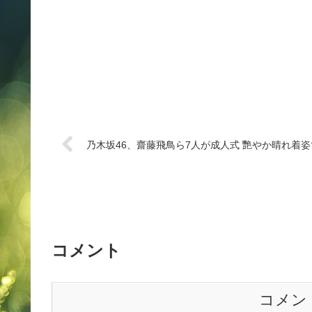
乃木坂46、齋藤飛鳥ら7人が成人式 艷やか晴れ着
コメント
コメン