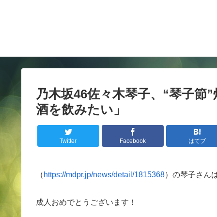
乃木坂46佐々木琴子、“琴子節
酒を飲みたい」
Twitter
Facebook
はてブ
（
https://mdpr.jp/news/detail/1815368
）の琴子さん
成人おめでとうございます！