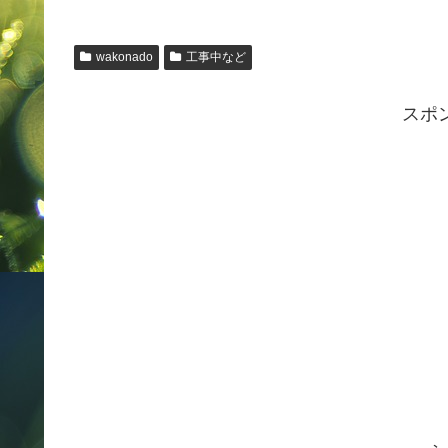
wakonado
工事中など
スポ