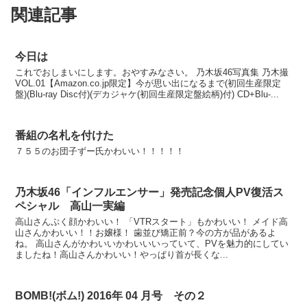
関連記事
今日は
これでおしまいにします。おやすみなさい。 乃木坂46写真集 乃木撮
VOL.01【Amazon.co.jp限定】今が思い出になるまで(初回生産限定
盤)(Blu-ray Disc付)(デカジャケ(初回生産限定盤絵柄)付) CD+Blu-...
番組の名札を付けた
７５５のお団子ずー氏かわいい！！！！！
乃木坂46「インフルエンサー」発売記念個人PV復活ス
ペシャル 高山一実編
高山さんぷく顔かわいい！ 「VTRスタート」もかわいい！ メイド高
山さんかわいい！！お嬢様！ 歯並び矯正前？今の方が品があるよ
ね。 高山さんがかわいいかわいいいっていて、PVを魅力的にしてい
ましたね！高山さんかわいい！やっぱり首が長くな...
BOMB!(ボム!) 2016年 04 月号 その２