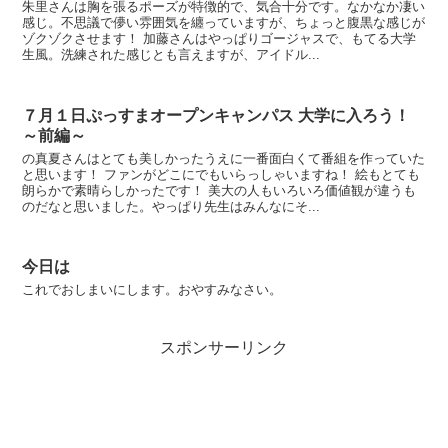
朱里さんは胸を張るポーズが特徴的で、気合十分です。なかなか凄い
感じ。不思議で儚い雰囲気を纏っていますが、ちょっと腹黒な感じが
ゾクゾクさせます！ 加藤さんはやっぱりゴージャスで、もてる大学
生風。洗練された感じとも言えますが、アイドル...
７月１日ぷっすまオープンキャンパス 大学に入ろう！
～前編～
の真夏さんはとても美しかったうえに一番面白くて番組を作っていた
と思います！ ファンがどこにでもいらっしゃいますね！ 絵もとても
朗らかで素晴らしかったです！ 美大の人もいろいろ価値観が違うも
のだなと思いました。やっぱり先生はみんなにそ...
今日は
これでおしまいにします。おやすみなさい。
スポンサーリンク