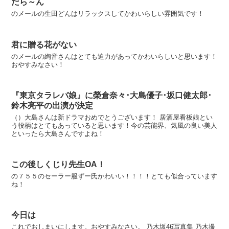
だら～ん
のメールの生田どんはリラックスしてかわいらしい雰囲気です！
君に贈る花がない
のメールの絢音さんはとても迫力があってかわいらしいと思います！
おやすみなさい！
『東京タラレバ娘』に榮倉奈々･大島優子･坂口健太郎･
鈴木亮平の出演が決定
（）大島さんは新ドラマおめでとうございます！ 居酒屋看板娘とい
う役柄はとてもあっていると思います！今の芸能界、気風の良い美人
といったら大島さんですよね！
この後しくじり先生OA！
の７５５のセーラー服ずー氏かわいい！！！！とても似合っています
ね！
今日は
これでおしまいにします。おやすみなさい。 乃木坂46写真集 乃木撮