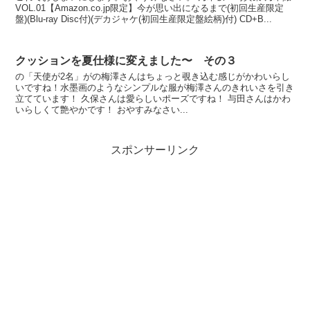
VOL.01【Amazon.co.jp限定】今が思い出になるまで(初回生産限定
盤)(Blu-ray Disc付)(デカジャケ(初回生産限定盤絵柄)付) CD+B...
クッションを夏仕様に変えました〜 その３
の「天使が2名」がの梅澤さんはちょっと覗き込む感じがかわいらし
いですね！水墨画のようなシンプルな服が梅澤さんのきれいさを引き
立てています！ 久保さんは愛らしいポーズですね！ 与田さんはかわ
いらしくて艶やかです！ おやすみなさい...
スポンサーリンク