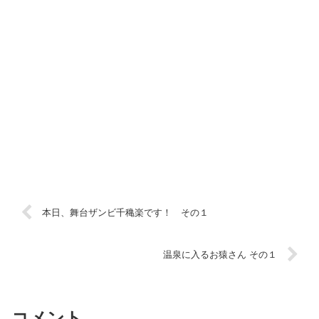
本日、舞台ザンビ千穐楽です！ その１
温泉に入るお猿さん その１
コメント