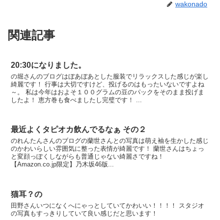
wakonado
関連記事
20:30になりました。
の堀さんのブログはぼあぼあとした服装でリラックスした感じが楽し
綺麗です！ 行事は大切ですけど、投げるのはもったいないですよね
～。 私は今年はおよそ１００グラムの豆のパックをそのまま投げま
したよ！ 恵方巻も食べましたし完璧です！ ...
最近よくタピオカ飲んでるなぁ その２
のれんたんさんのブログの蘭世さんとの写真は萌え袖を生かした感じ
のかわいらしい雰囲気に整った表情が綺麗です！ 蘭世さんはちょっ
と変顔っぽくしながらも普通じゃない綺麗さですね！
【Amazon.co.jp限定】乃木坂46版...
猫耳？の
田野さんいつになくへにゃっとしていてかわいい！！！！ スタジオ
の写真もすっきりしていて良い感じだと思います！