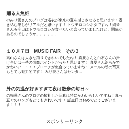
踊る人魚姫
のみり愛さんのブログは浴衣が東京の夏を感じさせると思います！覗
き込む感じがリアルだと思います！ トウモロコシネタですね！絢音
さんも今日はトウモロコシが食べたいと言っていましたけど、関係が
あるのでしょうか。。。。。、
１０月７日 MUSIC FAIR その３
高山さんは大きな踊りできれいでしたね！ 真夏さんと白石さんの掛
け合いは一番の面白ポイントだったと思います！ 真夏さん朗らかで
かわいい！！！！ブローチが似合っていますね！ メールの朝の写真
もとても魅力的です！ みり愛さんはセンタ...
外の気温が好きすぎて夜は散歩の毎日～
の梅澤さんのブログの敬礼した写真は特にかわいらしいですね！真っ
直ぐのロングもとてもきれいです！ 誕生日はおめでとうございま
す！！！
スポンサーリンク