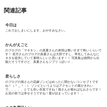
関連記事
今日は
これでおしまいにします。おやすみなさい。
かんがえごと
のブログの「マネキン」の真夏さんの表情は整いすぎて怖いくらいで
す！ 若月さんのブログの真夏さんは大胆ですし、率先してみんなに
ネタを提供していて素晴らしいと思います！！ 写真集は徳間から出
版だそうですけど、真夏さんもジブリっぽいイ...
君らしさ
のブログの堀さんの花嫁ゾンビはめったに聞かないコンセプトです
ね！（＾＿＾：） ゾンビというよりはアクセントの紫がきれい
で、、、、、とても良い衣装ですね！堀さんが着ればなおさらです！
お花の前では幸せそうですね！愛が詰まっています！ ...