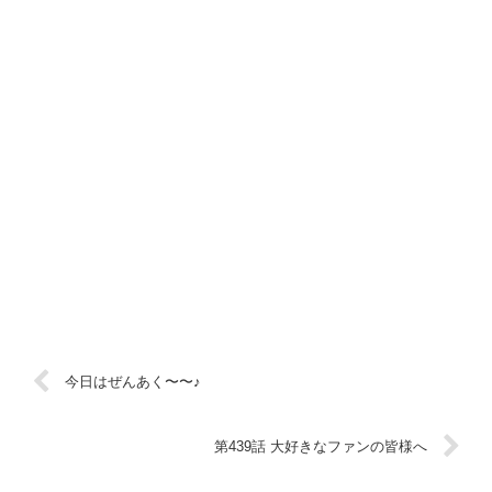
今日はぜんあく〜〜♪
第439話 大好きなファンの皆様へ