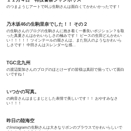
のつまようじアートで叫ぶ生駒さんは面白くてかわいかったです！
乃木坂46の生駒里奈でした！！ その２
の生駒さんのブログの生駒さんに抱き着く一番良いボジション？を取
った真夏さんはかわいらしさの極みです！ ピースの生田どんかわい
い！！！！！ ツインテールの堀さんは、また別人のようなかわいら
しさです！ 中田さんはスレンダーな感...
TGC北九州
の渡辺梨加さんのブログのほとけーずの皆様は真顔で揃っていて面白
いですね！
いつかの写真。
の絢音さんはまじまじとした表情で美しいです！！ おやすみなさ
い！！！
昨日の陸海空
のInstagramの生駒さんは大きなリボンのブラウスでかわいらしいで