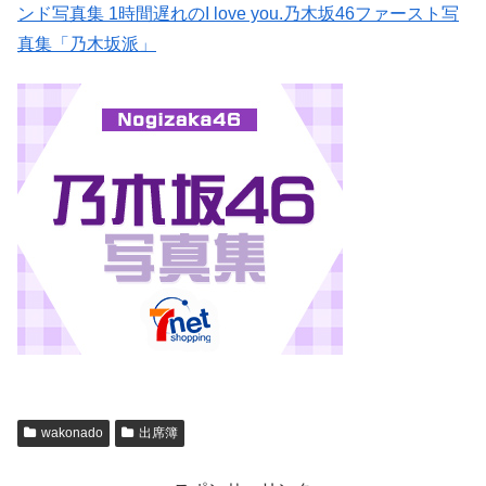
ンド写真集 1時間遅れのI love you.
乃木坂46ファースト写
真集「乃木坂派」
wakonado
出席簿