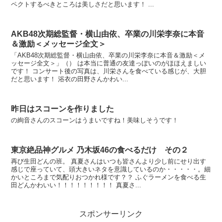
ペクトするべきところは美しさだと思います！ ...
AKB48次期総監督・横山由依、卒業の川栄李奈に本音
＆激励＜メッセージ全文＞
「AKB48次期総監督・横山由依、卒業の川栄李奈に本音＆激励＜メ
ッセージ全文＞」（） は本当に普通の友達っぽいのがほほえましい
です！ コンサート後の写真は、川栄さんを食べている感じが、大胆
だと思います！ 浴衣の田野さんかわい...
昨日はスコーンを作りました
の絢音さんのスコーンはうまいですね！美味しそうです！
東京絶品神グルメ 乃木坂46の食べるだけ その２
再び生田どんの班。 真夏さんはいつも皆さんより少し前にせり出す
感じで座っていて、頭大きいネタを意識しているのか・・・・・。細
かいところまで気配りおつかれ様です？？ ふぐラーメンを食べる生
田どんかわいい！！！！！！！！！ 真夏さ...
スポンサーリンク