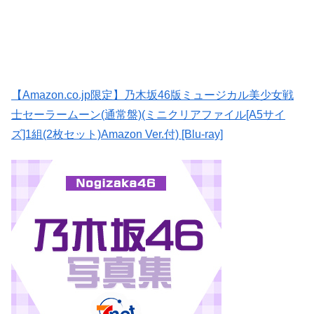
【Amazon.co.jp限定】乃木坂46版ミュージカル美少女戦
士セーラームーン(通常盤)(ミニクリアファイル[A5サイ
ズ]1組(2枚セット)Amazon Ver.付) [Blu-ray]