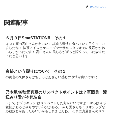
wakonado
関連記事
６月３日SmaSTATION!! その１
はぷく顔の高山さんかわいい！ 試食も豪快に食べていて目立ってい
ましたね！ 抹茶アイスとかユニヴァーサルスタジオでの反応がかわ
いらしかったです！ 高山さんの美しさがずっと際立っていた放送だ
ったと思います！
奇跡という綴りについて その１
の黄色の久保さんはちょっとあざとい感じの表情が良いですね！
乃木坂46秋元真夏のリスペクトポイントは？軍団員・渡
辺みり愛が本気告白
（）では“ズッキュン”はリスペクトした方がいいですよ！やっぱり必
殺技があるとやりやすい部分がある。 みり愛さんもミリオンラブな
必殺技とかあったらいいかもしれませんね。 それに真夏さんのリス