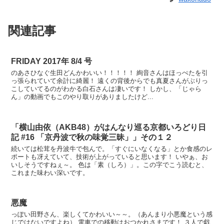
関連記事
FRIDAY 2017年 8/4 号
のあさひなぐ生田どんかわいい！！！！！ 絢音さんはほっぺたを引
っ張られていて余計に綺麗！ 遠くの背後からでも真夏さんがぶりっ
こしていてるのがわかる白石さんは凄いです！ しかし、「じゃら
ん」の動画でもこのやり取りがありましたけど...
「横山由依（AKB48）がはんなり巡る京都いろどり日
記 #16 「京丹波で秋の味覚三昧」」その１２
続いては松茸を丹波牛で包んで。「すぐにいなくなる」とか食感のレ
ポートも冴えていて、技術が上がっていると思います！ いやぁ、お
いしそうですねぇ～。 色は「素（しろ）」。この字でこう読むと、
これまた味わい深いです。
悪魔
っぽい田野さん、楽しくてかわいい～～。（あんまり小悪魔という感
じではないですよね） 電車での移動はおつかれさまです！ ３人で戯