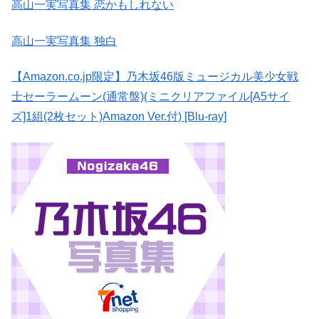
高山一実写真集 恋かもしれない
高山一実写真集 独白
【Amazon.co.jp限定】乃木坂46版ミュージカル美少女戦
士セーラームーン(通常盤)(ミニクリアファイル[A5サイ
ズ]1組(2枚セット)Amazon Ver.付) [Blu-ray]