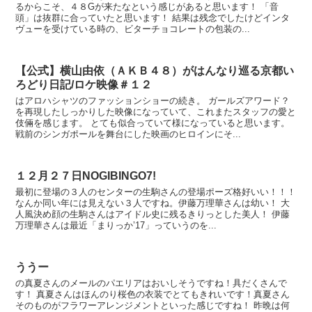
るからこそ、４８Gが来たなという感じがあると思います！ 「音
頭」は抜群に合っていたと思います！ 結果は残念でしたけどインタ
ヴューを受けている時の、ビターチョコレートの包装の...
【公式】横山由依（ＡＫＢ４８）がはんなり巡る京都い
ろどり日記/ロケ映像＃１２
はアロハシャツのファッションショーの続き。 ガールズアワード？
を再現したしっかりした映像になっていて、これまたスタッフの愛と
伎倆を感じます。 とても似合っていて様になっていると思います。
戦前のシンガポールを舞台にした映画のヒロインにそ...
１２月２７日NOGIBINGO7!
最初に登場の３人のセンターの生駒さんの登場ポーズ格好いい！！！
なんか同い年には見えない３人ですね。伊藤万理華さんは幼い！ 大
人風決め顔の生駒さんはアイドル史に残るきりっとした美人！ 伊藤
万理華さんは最近「まりっか’17」っていうのを...
ううー
の真夏さんのメールのパエリアはおいしそうですね！具だくさんで
す！ 真夏さんはほんのり桜色の衣装でとてもきれいです！真夏さん
そのものがフラワーアレンジメントといった感じですね！ 昨晩は何