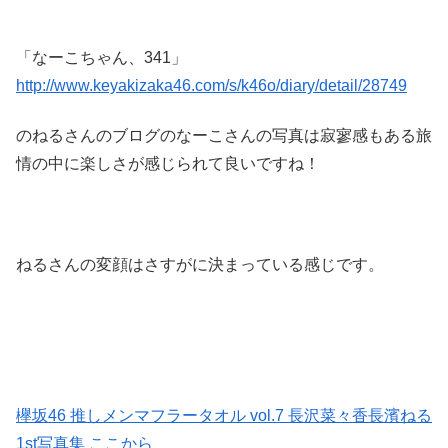
「なーこちゃん、341」
http://www.keyakizaka46.com/s/k46o/diary/detail/28749
のねるさんのブログのなーこさんの写真は寂寥感もある旅
情の中に楽しさが感じられて良いですね！
ねるさんの変顔はさすがに決まっている感じです。
欅坂46 推しメンマフラータオル vol.7 長沢菜々香
長濱ねる
1st写真集 ここから