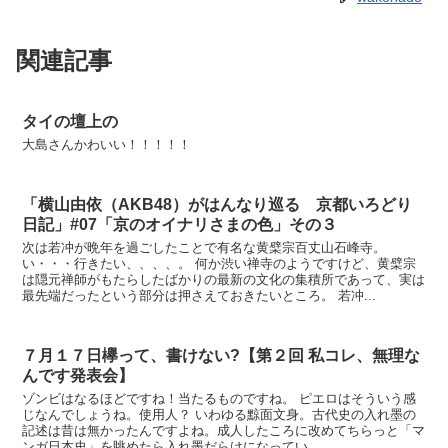
関連記事
タイの壇上の
大島さんかわいい！！！！！
「横山由依（AKB48）がはんなり巡る 京都いろどり
日記」#07「京のオイナリさまの色」その３
次は若冲が晩年を過ごしたことで有名な黄檗宗百丈山石峰寺。
い・・・行きたい、、、、。 何か渋い禅寺のようですけど、黄檗宗
は隠元禅師がもたらしたばかりの最新の文化の集積所であって、実は
最先端だったという部分は押さえておきたいところ。 若冲...
７月１７日欅って、書けない?【第２回 私コレ、無理な
んです発表会】
ゾンビはなるほどですね！当たるものですね。 ピエロはそういう感
じなんでしょうね。使用人？ いわゆる黥面文身。古代史の入れ墨の
記述は昔は無かったんですよね。成人したころに改めてちらっと「マ
ンガ日本史」を眺めたら入れ墨だらけになってい...