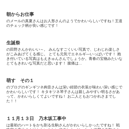
朝からお仕事
のメールの真夏さんはお人形さんのようでかわいらしいですね！王道
のチェック柄が良い感じです！
生誕祭
の田野さんかわいい～。 みんなすごくいい写真で、じわじわ楽しさ
がこみあげてくる感じ。 とても元気でエネルギ―いっぱいです！ 抱
き付いている写真はもえきゅんさんでしょうか。青春の宝物みたいな
とてもきれいな写真だと思います！ 腹痛は...
萌す その１
のブログのギンギツネ絢音さんは深い紺碧の衣装が味わい深い感じで
かわいらしいです！ キタキツネ琴子さんは親しみやすい明るさがあ
って、かわいらしくてよいですね！ お二人ともおつかれさまでし
た！！
１１月１３日 乃木坂工事中
は最初のハートをかち割る生駒さんがかわいらしかったですね！ 戦