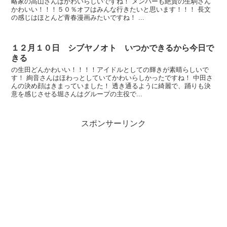
略家の高山さんはかわいらしいですね！ メンバーも絶賛の生駒さん
かわいい！！！５０％オフはみんな行きたいと思います！！！ 長文
の感じはほとんど青春漫画みたいですね！ ...
１２月１０日 シブヤノオト いつかできるから今日で
きる
の生田どんかわいい！！！！アイドルとしての輝きが素晴らしいで
す！ 絢音さんはほわっとしていてかわいらしかったですね！ 中田さ
んの決め顔はきまっていました！ 透き通るように綺麗で、踊りも決
意を感じさせる堀さんはグループの主役で...
スポンサーリンク