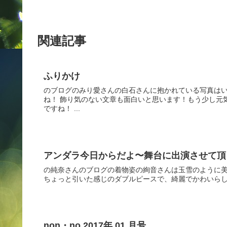
関連記事
ふりかけ
のブログのみり愛さんの白石さんに抱かれている写真はい
ね！ 飾り気のない文章も面白いと思います！もう少し元
ですね！ ...
アンダラ今日からだよ〜舞台に出演させて頂
の純奈さんのブログの着物姿の絢音さんは玉雪のように美
ちょっと引いた感じのダブルピースで、綺麗でかわいらしい
non・no 2017年 01 月号