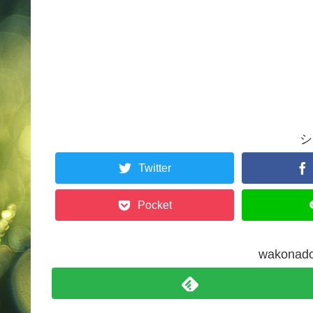
シ
Twitter
Pocket
wakon