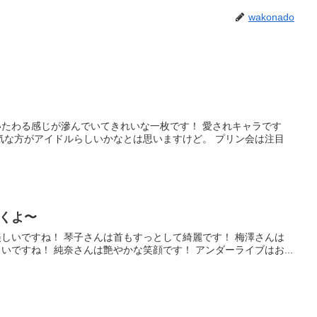
wakonado
たわる感じが滲んでいてきれいな一枚です！ 愛されキャラです
気な方がアイドルらしいかなとは思いますけど。 プリン会は注目
くよ〜
しいですね！ 琴子さんは首もすっとして綺麗です！ 梅澤さんは
ですね！ 純奈さんは艶やかな笑顔です！ アンダーライブはお...