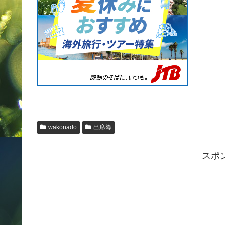
wakonado
出席簿
スポ