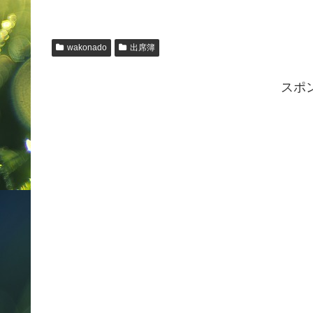
wakonado
出席簿
スポ